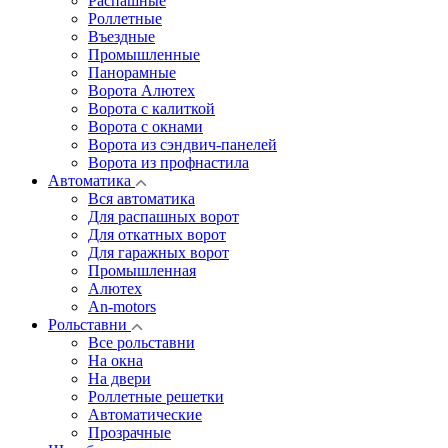
Распашные
Роллетные
Въездные
Промышленные
Панорамные
Ворота Алютех
Ворота с калиткой
Ворота c окнами
Ворота из сэндвич-панелей
Ворота из профнастила
Автоматика
Вся автоматика
Для распашных ворот
Для откатных ворот
Для гаражных ворот
Промышленная
Алютех
An-motors
Рольставни
Все рольставни
На окна
На двери
Роллетные решетки
Автоматические
Прозрачные