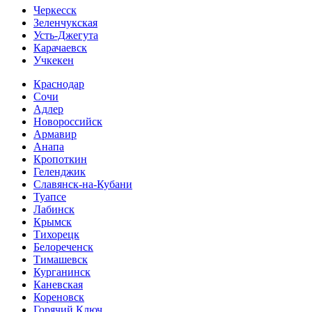
Черкесск
Зеленчукская
Усть-Джегута
Карачаевск
Учкекен
Краснодар
Сочи
Адлер
Новороссийск
Армавир
Анапа
Кропоткин
Геленджик
Славянск-на-Кубани
Туапсе
Лабинск
Крымск
Тихорецк
Белореченск
Тимашевск
Курганинск
Каневская
Кореновск
Горячий Ключ