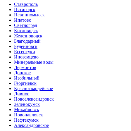
Ставрополь
Пятигорск
Невинномысск
Ипатово
Светлоград
Кисловодск
Железноводск
Благодарный
Буденновск
Ессентуки
Иноземцево
Минеральные воды
Лермонтов
Донское
Изобильный
Георгиевск
Красногвардейское
Дивное
Новоалександровск
Зеленокумск
Михайловск
Новопавловск
Нефтекумск
Александровское