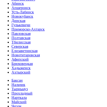
Абинск
Апшеронск
Усть-Лабинск
Новокубанск
Динская
Гулькевичи
Приморско-Ахтарск
Павловская
Полтавская
Тбилисская
Северская
Елизаветинская
Новотитаровская
Афипский
Брюховецкая
Хадыженск
Ахтырский
Баксан
Нальчик
Тырныауз
Прохладный
Нарткала
Майский
Чегем