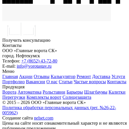
Получить консультацию
Контакты
ООО «Главные ворота СК»
город.
Нефтекумск
Телефон:
+7 (8652) 43-72-80
E-mail:
info@vorotastav.ru
Меню
Главная
Акции
Отзывы
Калькулятор
Ремонт
Доставка
Услуги
Портфолио
Вакансии
О нас
Статьи
Частые вопросы
Контакты
Продукция
Ворота
Автоматика
Рольставни
Барьеры
Шлагбаумы
Калитки
Перегрузки
Комплекты ворот
Солнцезащита
© 2015 – 2026 ООО «Главные ворота СК»
Политика обработки персональных данных (рег. №26-22-
005962)
Создание сайта
nelset.com
Цены на сайте носят ознакомительный характер и не являются
публичным предложением.