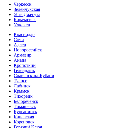
Черкесск
Зеленчукская
Усть-Джегута
Карачаевск
Учкекен
Краснодар
Сочи
Адлер
Новороссийск
Армавир
Анапа
Кропоткин
Геленджик
Славянск-на-Кубани
Туапсе
Лабинск
Крымск
Тихорецк
Белореченск
Тимашевск
Курганинск
Каневская
Кореновск
Горячий Ключ