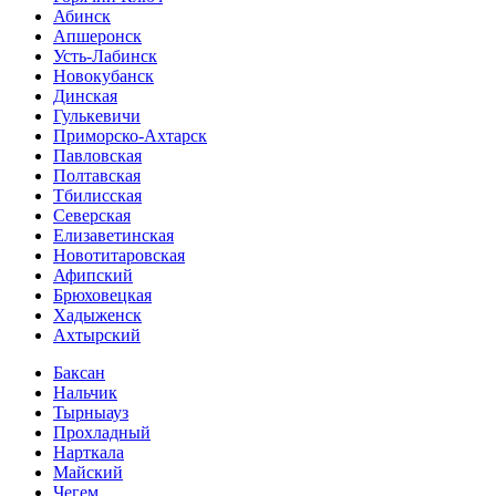
Абинск
Апшеронск
Усть-Лабинск
Новокубанск
Динская
Гулькевичи
Приморско-Ахтарск
Павловская
Полтавская
Тбилисская
Северская
Елизаветинская
Новотитаровская
Афипский
Брюховецкая
Хадыженск
Ахтырский
Баксан
Нальчик
Тырныауз
Прохладный
Нарткала
Майский
Чегем