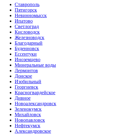
Ставрополь
Пятигорск
Невинномысск
Ипатово
Светлоград
Кисловодск
Железноводск
Благодарный
Буденновск
Ессентуки
Иноземцево
Минеральные воды
Лермонтов
Донское
Изобильный
Георгиевск
Красногвардейское
Дивное
Новоалександровск
Зеленокумск
Михайловск
Новопавловск
Нефтекумск
Александровское