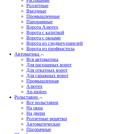
Распашные
Роллетные
Въездные
Промышленные
Панорамные
Ворота Алютех
Ворота с калиткой
Ворота c окнами
Ворота из сэндвич-панелей
Ворота из профнастила
Автоматика
Вся автоматика
Для распашных ворот
Для откатных ворот
Для гаражных ворот
Промышленная
Алютех
An-motors
Рольставни
Все рольставни
На окна
На двери
Роллетные решетки
Автоматические
Прозрачные