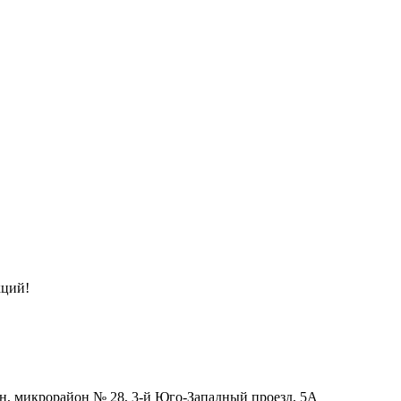
кций!
н, микрорайон № 28, 3-й Юго-Западный проезд, 5А