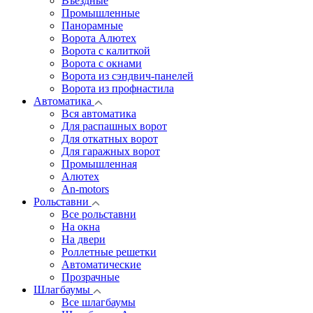
Въездные
Промышленные
Панорамные
Ворота Алютех
Ворота с калиткой
Ворота c окнами
Ворота из сэндвич-панелей
Ворота из профнастила
Автоматика
Вся автоматика
Для распашных ворот
Для откатных ворот
Для гаражных ворот
Промышленная
Алютех
An-motors
Рольставни
Все рольставни
На окна
На двери
Роллетные решетки
Автоматические
Прозрачные
Шлагбаумы
Все шлагбаумы