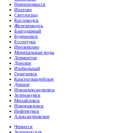
Невинномысск
Ипатово
Светлоград
Кисловодск
Железноводск
Благодарный
Буденновск
Ессентуки
Иноземцево
Минеральные воды
Лермонтов
Донское
Изобильный
Георгиевск
Красногвардейское
Дивное
Новоалександровск
Зеленокумск
Михайловск
Новопавловск
Нефтекумск
Александровское
Черкесск
Зеленчукская