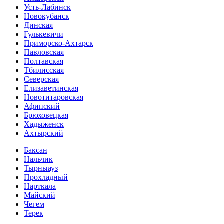
Усть-Лабинск
Новокубанск
Динская
Гулькевичи
Приморско-Ахтарск
Павловская
Полтавская
Тбилисская
Северская
Елизаветинская
Новотитаровская
Афипский
Брюховецкая
Хадыженск
Ахтырский
Баксан
Нальчик
Тырныауз
Прохладный
Нарткала
Майский
Чегем
Терек