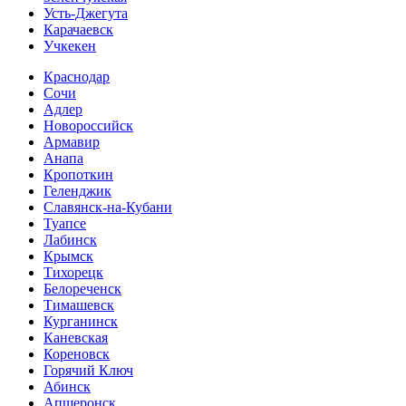
Усть-Джегута
Карачаевск
Учкекен
Краснодар
Сочи
Адлер
Новороссийск
Армавир
Анапа
Кропоткин
Геленджик
Славянск-на-Кубани
Туапсе
Лабинск
Крымск
Тихорецк
Белореченск
Тимашевск
Курганинск
Каневская
Кореновск
Горячий Ключ
Абинск
Апшеронск