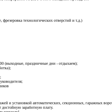
 фрезеровка технологических отверстий и т.д.)
8:00 (выходные, праздничные дни - отдыхаем);
отка);
;
уководителя;
ников
ажей и установкой автоматических, секционных, гаражных ворот
т достойную заработную плату.
шу команду!