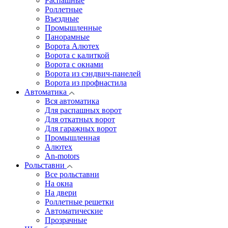
Распашные
Роллетные
Въездные
Промышленные
Панорамные
Ворота Алютех
Ворота с калиткой
Ворота c окнами
Ворота из сэндвич-панелей
Ворота из профнастила
Автоматика
Вся автоматика
Для распашных ворот
Для откатных ворот
Для гаражных ворот
Промышленная
Алютех
An-motors
Рольставни
Все рольставни
На окна
На двери
Роллетные решетки
Автоматические
Прозрачные