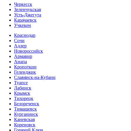
Черкесск
Зеленчукская
Усть-Джегута
Карачаевск
Учкекен
Краснодар
Сочи
Адлер
Новороссийск
Армавир
Анапа
Кропоткин
Геленджик
Славянск-на-Кубани
Туапсе
Лабинск
Крымск
Тихорецк
Белореченск
Тимашевск
Курганинск
Каневская
Кореновск
Горячий Ключ