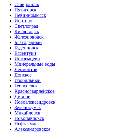
Ставрополь
Пятигорск
Невинномысск
Ипатово
Светлоград
Кисловодск
Железноводск
Благодарный
Буденновск
Ессентуки
Иноземцево
Минеральные воды
Лермонтов
Донское
Изобильный
Георгиевск
Красногвардейское
Дивное
Новоалександровск
Зеленокумск
Михайловск
Новопавловск
Нефтекумск
Александровское