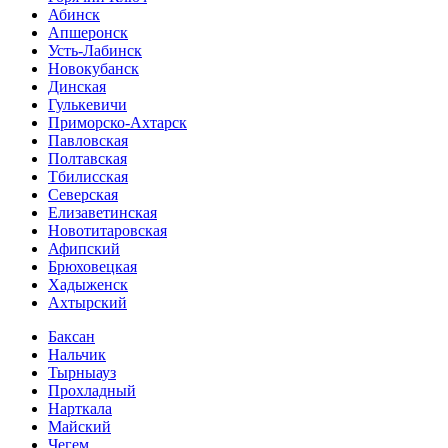
Абинск
Апшеронск
Усть-Лабинск
Новокубанск
Динская
Гулькевичи
Приморско-Ахтарск
Павловская
Полтавская
Тбилисская
Северская
Елизаветинская
Новотитаровская
Афипский
Брюховецкая
Хадыженск
Ахтырский
Баксан
Нальчик
Тырныауз
Прохладный
Нарткала
Майский
Чегем