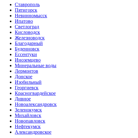
Ставрополь
Пятигорск
Невинномысск
Ипатово
Светлоград
Кисловодск
Железноводск
Благодарный
Буденновск
Ессентуки
Иноземцево
Минеральные воды
Лермонтов
Донское
Изобильный
Георгиевск
Красногвардейское
Дивное
Новоалександровск
Зеленокумск
Михайловск
Новопавловск
Нефтекумск
Александровское