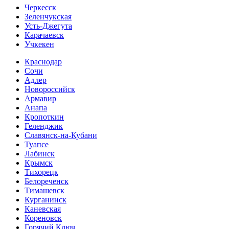
Черкесск
Зеленчукская
Усть-Джегута
Карачаевск
Учкекен
Краснодар
Сочи
Адлер
Новороссийск
Армавир
Анапа
Кропоткин
Геленджик
Славянск-на-Кубани
Туапсе
Лабинск
Крымск
Тихорецк
Белореченск
Тимашевск
Курганинск
Каневская
Кореновск
Горячий Ключ