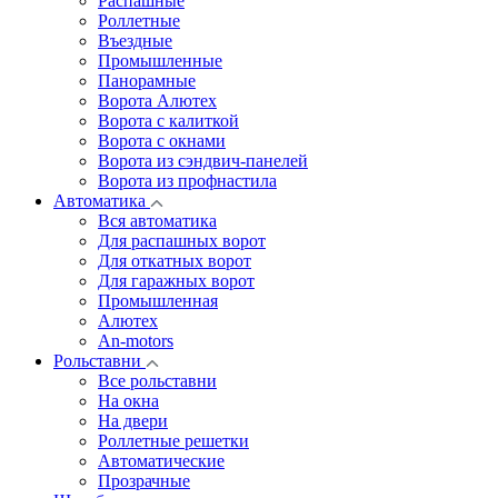
Распашные
Роллетные
Въездные
Промышленные
Панорамные
Ворота Алютех
Ворота с калиткой
Ворота c окнами
Ворота из сэндвич-панелей
Ворота из профнастила
Автоматика
Вся автоматика
Для распашных ворот
Для откатных ворот
Для гаражных ворот
Промышленная
Алютех
An-motors
Рольставни
Все рольставни
На окна
На двери
Роллетные решетки
Автоматические
Прозрачные