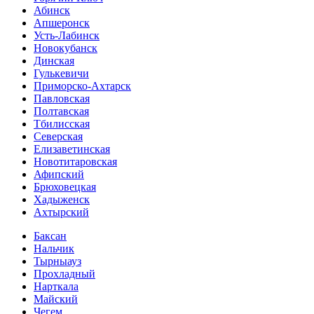
Абинск
Апшеронск
Усть-Лабинск
Новокубанск
Динская
Гулькевичи
Приморско-Ахтарск
Павловская
Полтавская
Тбилисская
Северская
Елизаветинская
Новотитаровская
Афипский
Брюховецкая
Хадыженск
Ахтырский
Баксан
Нальчик
Тырныауз
Прохладный
Нарткала
Майский
Чегем