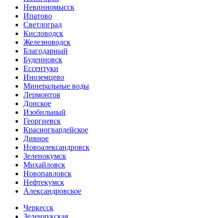
Невинномысск
Ипатово
Светлоград
Кисловодск
Железноводск
Благодарный
Буденновск
Ессентуки
Иноземцево
Минеральные воды
Лермонтов
Донское
Изобильный
Георгиевск
Красногвардейское
Дивное
Новоалександровск
Зеленокумск
Михайловск
Новопавловск
Нефтекумск
Александровское
Черкесск
Зеленчукская