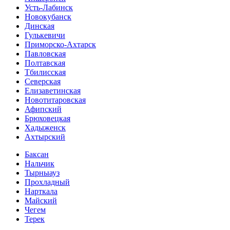
Усть-Лабинск
Новокубанск
Динская
Гулькевичи
Приморско-Ахтарск
Павловская
Полтавская
Тбилисская
Северская
Елизаветинская
Новотитаровская
Афипский
Брюховецкая
Хадыженск
Ахтырский
Баксан
Нальчик
Тырныауз
Прохладный
Нарткала
Майский
Чегем
Терек