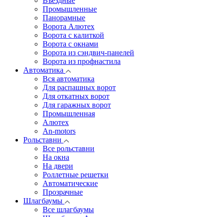
Въездные
Промышленные
Панорамные
Ворота Алютех
Ворота с калиткой
Ворота c окнами
Ворота из сэндвич-панелей
Ворота из профнастила
Автоматика
Вся автоматика
Для распашных ворот
Для откатных ворот
Для гаражных ворот
Промышленная
Алютех
An-motors
Рольставни
Все рольставни
На окна
На двери
Роллетные решетки
Автоматические
Прозрачные
Шлагбаумы
Все шлагбаумы