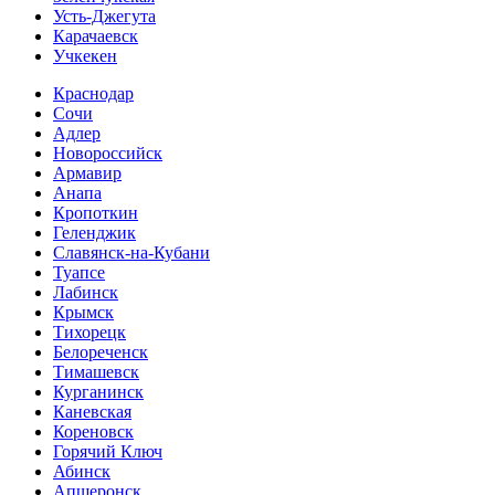
Усть-Джегута
Карачаевск
Учкекен
Краснодар
Сочи
Адлер
Новороссийск
Армавир
Анапа
Кропоткин
Геленджик
Славянск-на-Кубани
Туапсе
Лабинск
Крымск
Тихорецк
Белореченск
Тимашевск
Курганинск
Каневская
Кореновск
Горячий Ключ
Абинск
Апшеронск