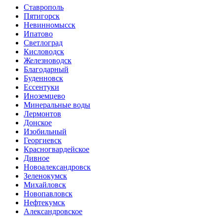
Ставрополь
Пятигорск
Невинномысск
Ипатово
Светлоград
Кисловодск
Железноводск
Благодарный
Буденновск
Ессентуки
Иноземцево
Минеральные воды
Лермонтов
Донское
Изобильный
Георгиевск
Красногвардейское
Дивное
Новоалександровск
Зеленокумск
Михайловск
Новопавловск
Нефтекумск
Александровское