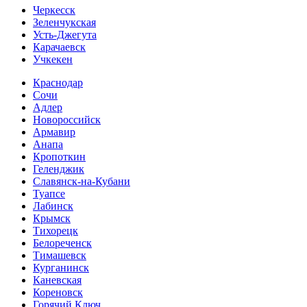
Черкесск
Зеленчукская
Усть-Джегута
Карачаевск
Учкекен
Краснодар
Сочи
Адлер
Новороссийск
Армавир
Анапа
Кропоткин
Геленджик
Славянск-на-Кубани
Туапсе
Лабинск
Крымск
Тихорецк
Белореченск
Тимашевск
Курганинск
Каневская
Кореновск
Горячий Ключ