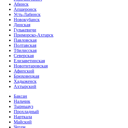
Абинск
Апшеронск
Усть-Лабинск
Новокубанск
Динская
Гулькевичи
Приморско-Ахтарск
Павловская
Полтавская
Тбилисская
Северская
Елизаветинская
Новотитаровская
Афипский
Брюховецкая
Хадыженск
Ахтырский
Баксан
Нальчик
Тырныауз
Прохладный
Нарткала
Майский
Чегем