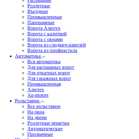
Распашные
Роллетные
Въездные
Промышленные
Панорамные
Ворота Алютех
Ворота с калиткой
Ворота c окнами
Ворота из сэндвич-панелей
Ворота из профнастила
Автоматика
Вся автоматика
Для распашных ворот
Для откатных ворот
Для гаражных ворот
Промышленная
Алютех
An-motors
Рольставни
Все рольставни
На окна
На двери
Роллетные решетки
Автоматические
Прозрачные