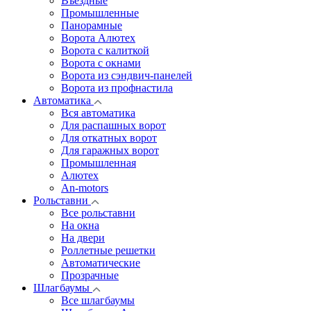
Въездные
Промышленные
Панорамные
Ворота Алютех
Ворота с калиткой
Ворота c окнами
Ворота из сэндвич-панелей
Ворота из профнастила
Автоматика
Вся автоматика
Для распашных ворот
Для откатных ворот
Для гаражных ворот
Промышленная
Алютех
An-motors
Рольставни
Все рольставни
На окна
На двери
Роллетные решетки
Автоматические
Прозрачные
Шлагбаумы
Все шлагбаумы