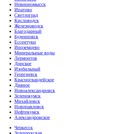
Невинномысск
Ипатово
Светлоград
Кисловодск
Железноводск
Благодарный
Буденновск
Ессентуки
Иноземцево
Минеральные воды
Лермонтов
Донское
Изобильный
Георгиевск
Красногвардейское
Дивное
Новоалександровск
Зеленокумск
Михайловск
Новопавловск
Нефтекумск
Александровское
Черкесск
Зеленчукская