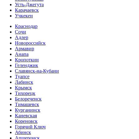
Усть-Джегута
Карачаевск
Учкекен
Краснодар
Сочи
Адлер
Новороссийск
Армавир
Анапа
Кропоткин
Геленджик
Славянск-на-Кубани
Туапсе
Лабинск
Крымск
Тихорецк
Белореченск
Тимашевск
Курганинск
Каневская
Кореновск
Горячий Ключ
Абинск
Апшеронск