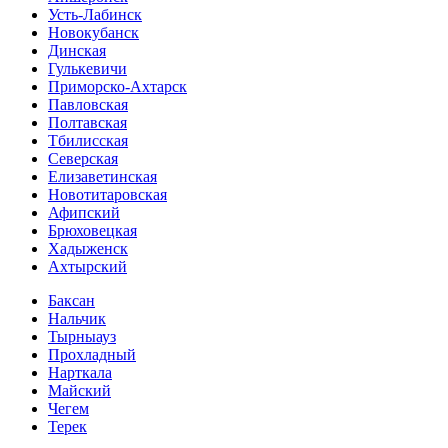
Усть-Лабинск
Новокубанск
Динская
Гулькевичи
Приморско-Ахтарск
Павловская
Полтавская
Тбилисская
Северская
Елизаветинская
Новотитаровская
Афипский
Брюховецкая
Хадыженск
Ахтырский
Баксан
Нальчик
Тырныауз
Прохладный
Нарткала
Майский
Чегем
Терек