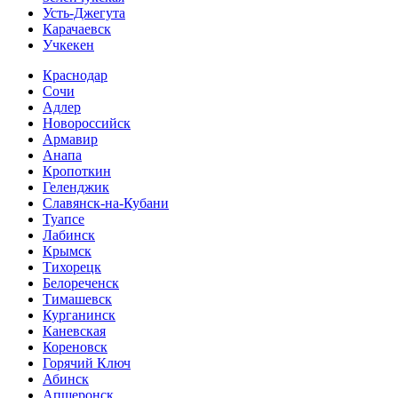
Усть-Джегута
Карачаевск
Учкекен
Краснодар
Сочи
Адлер
Новороссийск
Армавир
Анапа
Кропоткин
Геленджик
Славянск-на-Кубани
Туапсе
Лабинск
Крымск
Тихорецк
Белореченск
Тимашевск
Курганинск
Каневская
Кореновск
Горячий Ключ
Абинск
Апшеронск