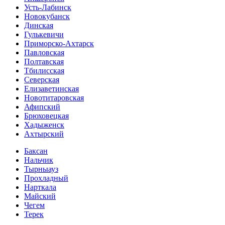
Усть-Лабинск
Новокубанск
Динская
Гулькевичи
Приморско-Ахтарск
Павловская
Полтавская
Тбилисская
Северская
Елизаветинская
Новотитаровская
Афипский
Брюховецкая
Хадыженск
Ахтырский
Баксан
Нальчик
Тырныауз
Прохладный
Нарткала
Майский
Чегем
Терек