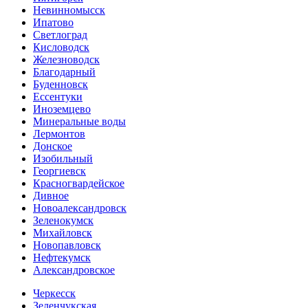
Невинномысск
Ипатово
Светлоград
Кисловодск
Железноводск
Благодарный
Буденновск
Ессентуки
Иноземцево
Минеральные воды
Лермонтов
Донское
Изобильный
Георгиевск
Красногвардейское
Дивное
Новоалександровск
Зеленокумск
Михайловск
Новопавловск
Нефтекумск
Александровское
Черкесск
Зеленчукская