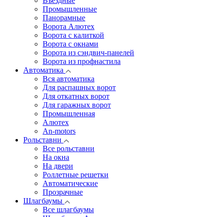
Въездные
Промышленные
Панорамные
Ворота Алютех
Ворота с калиткой
Ворота c окнами
Ворота из сэндвич-панелей
Ворота из профнастила
Автоматика
Вся автоматика
Для распашных ворот
Для откатных ворот
Для гаражных ворот
Промышленная
Алютех
An-motors
Рольставни
Все рольставни
На окна
На двери
Роллетные решетки
Автоматические
Прозрачные
Шлагбаумы
Все шлагбаумы