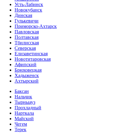
Усть-Лабинск
Новокубанск
Динская
Гулькевичи
Приморско-Ахтарск
Павловская
Полтавская
Тбилисская
Северская
Елизаветинская
Новотитаровская
Афипский
Брюховецкая
Хадыженск
Ахтырский
Баксан
Нальчик
Тырныауз
Прохладный
Нарткала
Майский
Чегем
Терек