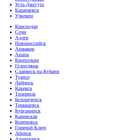
Усть-Джегута
Карачаевск
Учкекен
Краснодар
Сочи
Адлер
Новороссийск
Армавир
Анапа
Кропоткин
Геленджик
Славянск-на-Кубани
Туапсе
Лабинск
Крымск
Тихорецк
Белореченск
Тимашевск
Курганинск
Каневская
Кореновск
Горячий Ключ
Абинск
Апшеронск