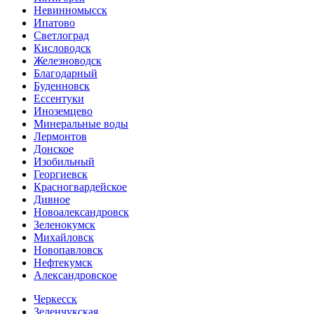
Невинномысск
Ипатово
Светлоград
Кисловодск
Железноводск
Благодарный
Буденновск
Ессентуки
Иноземцево
Минеральные воды
Лермонтов
Донское
Изобильный
Георгиевск
Красногвардейское
Дивное
Новоалександровск
Зеленокумск
Михайловск
Новопавловск
Нефтекумск
Александровское
Черкесск
Зеленчукская