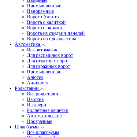
Въездные
Промышленные
Панорамные
Ворота Алютех
Ворота с калиткой
Ворота c окнами
Ворота из сэндвич-панелей
Ворота из профнастила
Автоматика
Вся автоматика
Для распашных ворот
Для откатных ворот
Для гаражных ворот
Промышленная
Алютех
An-motors
Рольставни
Все рольставни
На окна
На двери
Роллетные решетки
Автоматические
Прозрачные
Шлагбаумы
Все шлагбаумы