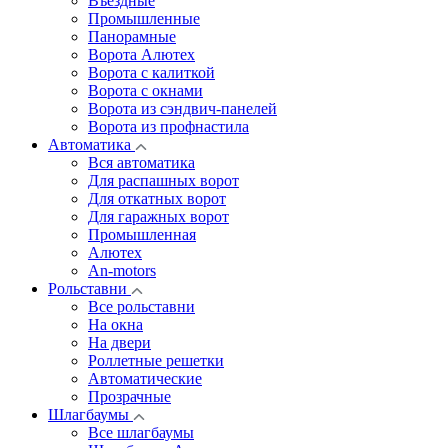
Въездные
Промышленные
Панорамные
Ворота Алютех
Ворота с калиткой
Ворота c окнами
Ворота из сэндвич-панелей
Ворота из профнастила
Автоматика
Вся автоматика
Для распашных ворот
Для откатных ворот
Для гаражных ворот
Промышленная
Алютех
An-motors
Рольставни
Все рольставни
На окна
На двери
Роллетные решетки
Автоматические
Прозрачные
Шлагбаумы
Все шлагбаумы