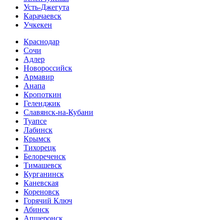
Усть-Джегута
Карачаевск
Учкекен
Краснодар
Сочи
Адлер
Новороссийск
Армавир
Анапа
Кропоткин
Геленджик
Славянск-на-Кубани
Туапсе
Лабинск
Крымск
Тихорецк
Белореченск
Тимашевск
Курганинск
Каневская
Кореновск
Горячий Ключ
Абинск
Апшеронск