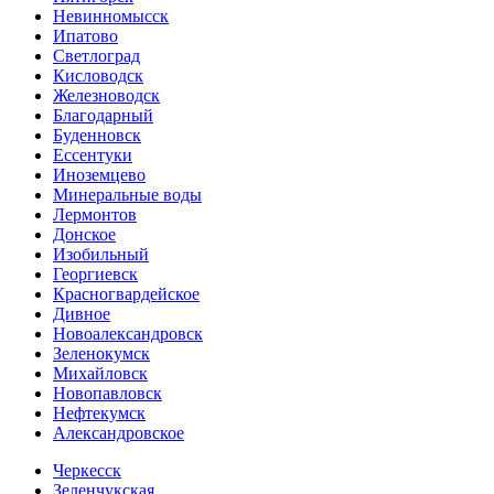
Невинномысск
Ипатово
Светлоград
Кисловодск
Железноводск
Благодарный
Буденновск
Ессентуки
Иноземцево
Минеральные воды
Лермонтов
Донское
Изобильный
Георгиевск
Красногвардейское
Дивное
Новоалександровск
Зеленокумск
Михайловск
Новопавловск
Нефтекумск
Александровское
Черкесск
Зеленчукская