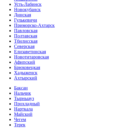
Усть-Лабинск
Новокубанск
Динская
Гулькевичи
Приморско-Ахтарск
Павловская
Полтавская
Тбилисская
Северская
Елизаветинская
Новотитаровская
Афипский
Брюховецкая
Хадыженск
Ахтырский
Баксан
Нальчик
Тырныауз
Прохладный
Нарткала
Майский
Чегем
Терек